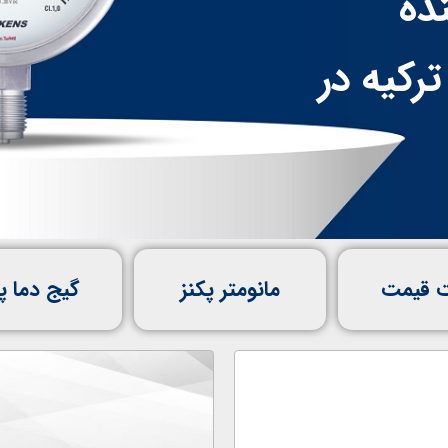
ده
رکیه در
 قیمت
مانومتر پکنز
گیج دما پ